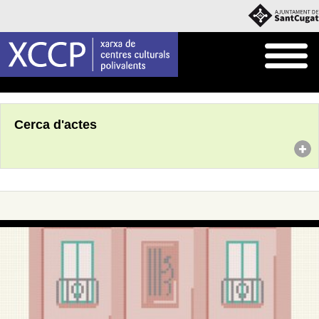
Inici
Agenda
Cerca d'actes