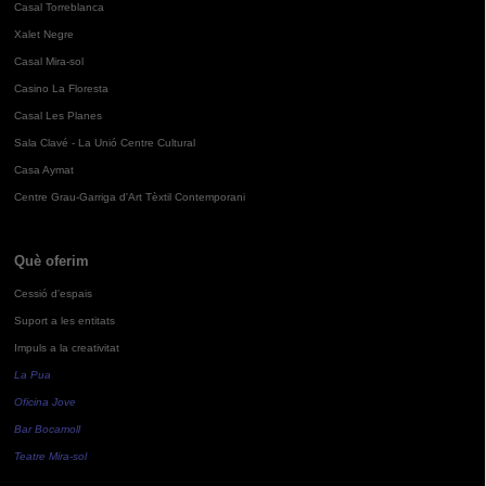
Casal Torreblanca
Xalet Negre
Casal Mira-sol
Casino La Floresta
Casal Les Planes
Sala Clavé - La Unió Centre Cultural
Casa Aymat
Centre Grau-Garriga d'Art Tèxtil Contemporani
Què oferim
Cessió d'espais
Suport a les entitats
Impuls a la creativitat
La Pua
Oficina Jove
Bar Bocamoll
Teatre Mira-sol