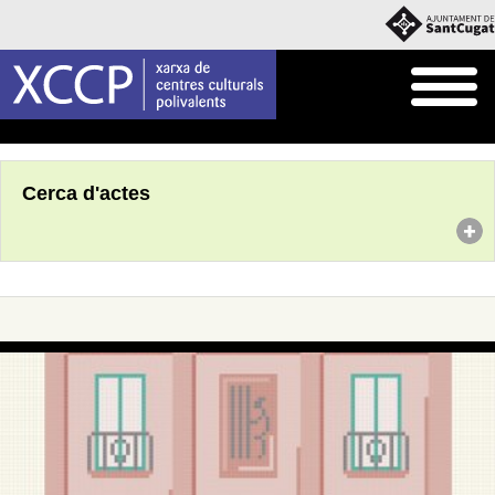
Inici
Agenda
Cerca d'actes