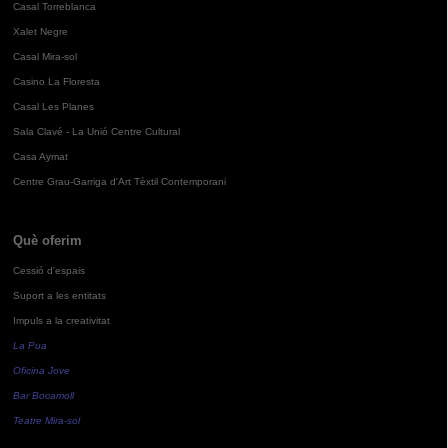
Casal Torreblanca
Xalet Negre
Casal Mira-sol
Casino La Floresta
Casal Les Planes
Sala Clavé - La Unió Centre Cultural
Casa Aymat
Centre Grau-Garriga d'Art Tèxtil Contemporani
Què oferim
Cessió d'espais
Suport a les entitats
Impuls a la creativitat
La Pua
Oficina Jove
Bar Bocamoll
Teatre Mira-sol