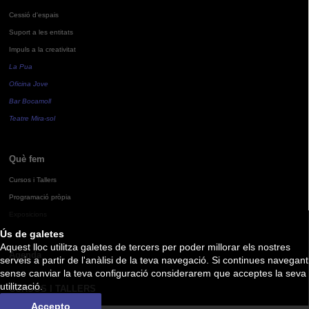
Cessió d'espais
Suport a les entitats
Impuls a la creativitat
La Pua
Oficina Jove
Bar Bocamoll
Teatre Mira-sol
Què fem
Cursos i Tallers
Programació pròpia
Exposicions
Ús de galetes
Aquest lloc utilitza galetes de tercers per poder millorar els nostres
Agenda
serveis a partir de l'anàlisi de la teva navegació. Si continues navegant
sense canviar la teva configuració considerarem que acceptes la seva
utilització.
CURSOS I TALLERS
Accepto