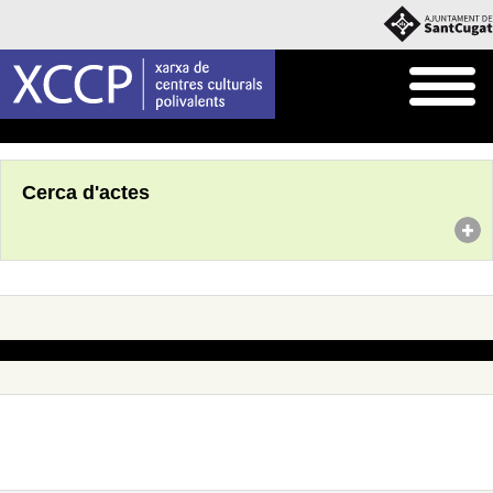
Inici
Agenda
Cerca d'actes
No s'han trobat actes amb aquests criteris de cerca