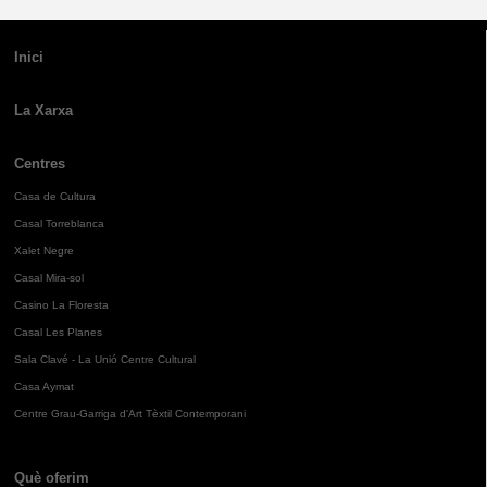
Inici
La Xarxa
Centres
Casa de Cultura
Casal Torreblanca
Xalet Negre
Casal Mira-sol
Casino La Floresta
Casal Les Planes
Sala Clavé - La Unió Centre Cultural
Casa Aymat
Centre Grau-Garriga d'Art Tèxtil Contemporani
Què oferim