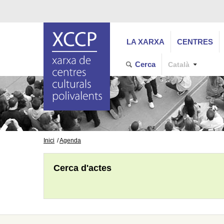
LA XARXA
CENTRES
Cerca
Català
Inici
Agenda
Cerca d'actes