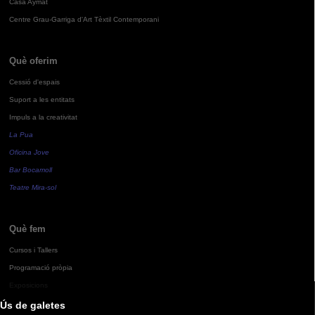
Casa Aymat
Centre Grau-Garriga d'Art Tèxtil Contemporani
Què oferim
Cessió d'espais
Suport a les entitats
Impuls a la creativitat
La Pua
Oficina Jove
Bar Bocamoll
Teatre Mira-sol
Què fem
Cursos i Tallers
Programació pròpia
Exposicions
Ús de galetes