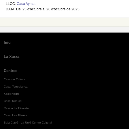
LLOC:
Casa Aymat
DATA: Del 25 d'octubre al 26 d'octubre de 2025
Inici
La Xarxa
Centres
Casa de Cultura
Casal Torreblanca
Xalet Negre
Casal Mira-sol
Casino La Floresta
Casal Les Planes
Sala Clavé - La Unió Centre Cultural