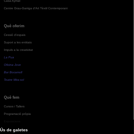
Casa Aymat
Centre Grau-Garriga d'Art Tèxtil Contemporani
Què oferim
Cessió d'espais
Suport a les entitats
Impuls a la creativitat
La Pua
Oficina Jove
Bar Bocamoll
Teatre Mira-sol
Què fem
Cursos i Tallers
Programació pròpia
Exposicions
Ús de galetes