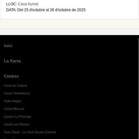
LLOC:
Casa Aymat
DATA: Del 25 d'octubre al 26 d'octubre de 2025
Inici
La Xarxa
Centres
Casa de Cultura
Casal Torreblanca
Xalet Negre
Casal Mira-sol
Casino La Floresta
Casal Les Planes
Sala Clavé - La Unió Centre Cultural