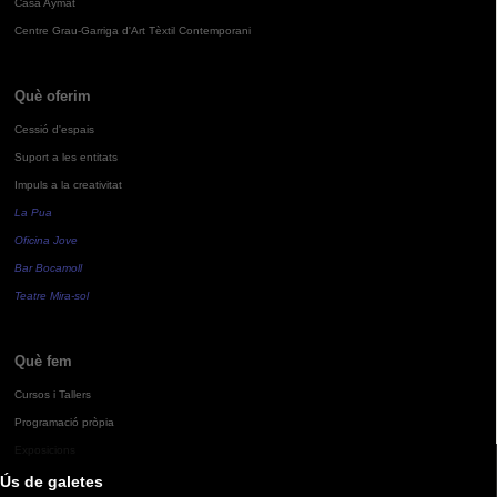
Casa Aymat
Centre Grau-Garriga d'Art Tèxtil Contemporani
Què oferim
Cessió d'espais
Suport a les entitats
Impuls a la creativitat
La Pua
Oficina Jove
Bar Bocamoll
Teatre Mira-sol
Què fem
Cursos i Tallers
Programació pròpia
Exposicions
Ús de galetes