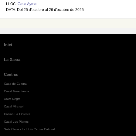
LLOC:
Casa Aymat
DATA: Del 25 d'octubre al 26 d'octubre de 2025
Inici
La Xarxa
Centres
Casa de Cultura
Casal Torreblanca
Xalet Negre
Casal Mira-sol
Casino La Floresta
Casal Les Planes
Sala Clavé - La Unió Centre Cultural