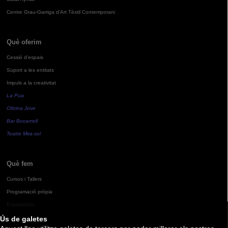
Centre Grau-Garriga d'Art Tèxtil Contemporani
Què oferim
Cessió d'espais
Suport a les entitats
Impuls a la creativitat
La Pua
Oficina Jove
Bar Bocamoll
Teatre Mira-sol
Què fem
Cursos i Tallers
Programació pròpia
Exposicions
Ús de galetes