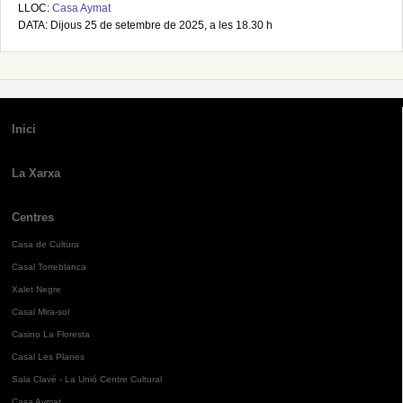
LLOC:
Casa Aymat
DATA: Dijous 25 de setembre de 2025, a les 18.30 h
Inici
La Xarxa
Centres
Casa de Cultura
Casal Torreblanca
Xalet Negre
Casal Mira-sol
Casino La Floresta
Casal Les Planes
Sala Clavé - La Unió Centre Cultural
Casa Aymat