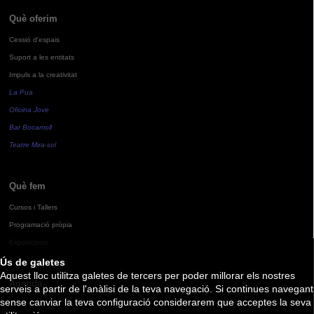
Què oferim
Cessió d'espais
Suport a les entitats
Impuls a la creativitat
La Pua
Oficina Jove
Bar Bocamoll
Teatre Mira-sol
Què fem
Cursos i Tallers
Programació pròpia
Exposicions
Ús de galetes
Aquest lloc utilitza galetes de tercers per poder millorar els nostres
Agenda
serveis a partir de l'anàlisi de la teva navegació. Si continues navegant
sense canviar la teva configuració considerarem que acceptes la seva