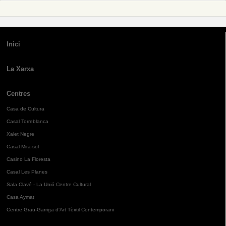
Inici
La Xarxa
Centres
Casa de Cultura
Casal Torreblanca
Xalet Negre
Casal Mira-sol
Casino La Floresta
Casal Les Planes
Sala Clavé - La Unió Centre Cultural
Casa Aymat
Centre Grau-Garriga d'Art Tèxtil Contemporani