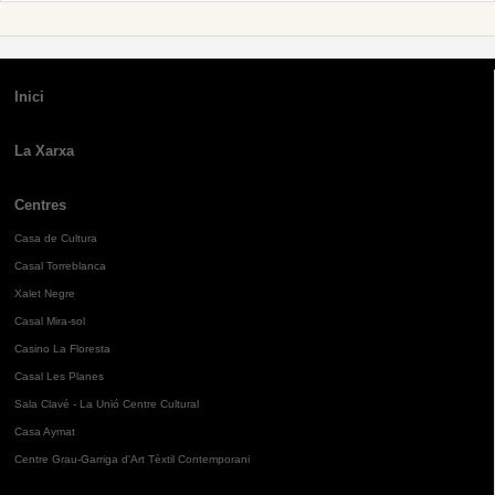
Inici
La Xarxa
Centres
Casa de Cultura
Casal Torreblanca
Xalet Negre
Casal Mira-sol
Casino La Floresta
Casal Les Planes
Sala Clavé - La Unió Centre Cultural
Casa Aymat
Centre Grau-Garriga d'Art Tèxtil Contemporani