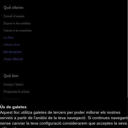
Què oferim
Cessió d'espais
Suport a les entitats
Impuls a la creativitat
La Pua
Oficina Jove
Bar Bocamoll
Teatre Mira-sol
Què fem
Cursos i Tallers
Programació pròpia
Exposicions
Ús de galetes
Aquest lloc utilitza galetes de tercers per poder millorar els nostres
Agenda
serveis a partir de l'anàlisi de la teva navegació. Si continues navegant
sense canviar la teva configuració considerarem que acceptes la seva