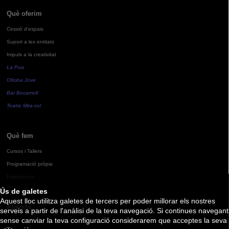
Què oferim
Cessió d'espais
Suport a les entitats
Impuls a la creativitat
La Pua
Oficina Jove
Bar Bocamoll
Teatre Mira-sol
Què fem
Cursos i Tallers
Programació pròpia
Exposicions
Ús de galetes
Aquest lloc utilitza galetes de tercers per poder millorar els nostres
Agenda
serveis a partir de l'anàlisi de la teva navegació. Si continues navegant
sense canviar la teva configuració considerarem que acceptes la seva