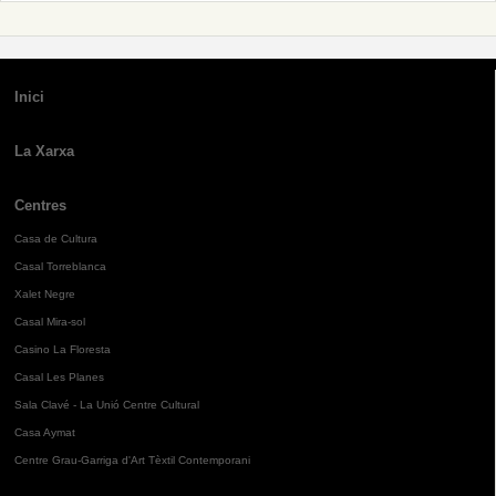
Inici
La Xarxa
Centres
Casa de Cultura
Casal Torreblanca
Xalet Negre
Casal Mira-sol
Casino La Floresta
Casal Les Planes
Sala Clavé - La Unió Centre Cultural
Casa Aymat
Centre Grau-Garriga d'Art Tèxtil Contemporani