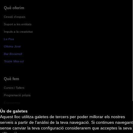
Què oferim
Cessió d'espais
Suport a les entitats
Impuls a la creativitat
La Pua
Oficina Jove
Bar Bocamoll
Teatre Mira-sol
Què fem
Cursos i Tallers
Programació pròpia
Exposicions
Ús de galetes
Aquest lloc utilitza galetes de tercers per poder millorar els nostres
Agenda
serveis a partir de l'anàlisi de la teva navegació. Si continues navegant
sense canviar la teva configuració considerarem que acceptes la seva