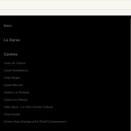
Inici
La Xarxa
Centres
Casa de Cultura
Casal Torreblanca
Xalet Negre
Casal Mira-sol
Casino La Floresta
Casal Les Planes
Sala Clavé - La Unió Centre Cultural
Casa Aymat
Centre Grau-Garriga d'Art Tèxtil Contemporani