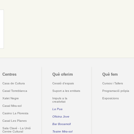
Centres
Què oferim
Què fem
Casa de Cultura
Cessió d'espais
Cursos i Tallers
Casal Torreblanca
Suport a les entitats
Programació pròpia
Xalet Negre
Impuls a la
Exposicions
creativitat
Casal Mira-sol
La Pua
Casino La Floresta
Oficina Jove
Casal Les Planes
Bar Bocamoll
Sala Clavé - La Unió
Centre Cultural
Teatre Mira-sol