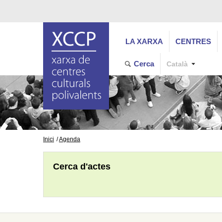
LA XARXA
CENTRES
Cerca
Català
Inici
Agenda
Cerca d'actes