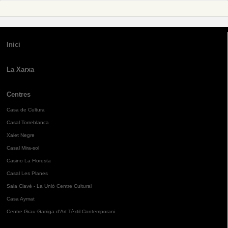
Inici
La Xarxa
Centres
Casa de Cultura
Casal Torreblanca
Xalet Negre
Casal Mira-sol
Casino La Floresta
Casal Les Planes
Sala Clavé - La Unió Centre Cultural
Casa Aymat
Centre Grau-Garriga d'Art Tèxtil Contemporani