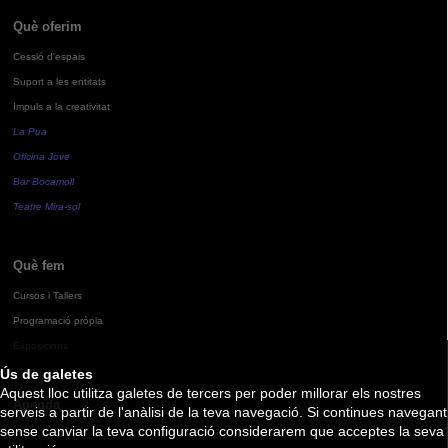
Què oferim
Cessió d'espais
Suport a les entitats
Impuls a la creativitat
La Pua
Oficina Jove
Bar Bocamoll
Teatre Mira-sol
Què fem
Cursos i Tallers
Programació pròpia
Exposicions
Ús de galetes
Aquest lloc utilitza galetes de tercers per poder millorar els nostres
Agenda
serveis a partir de l'anàlisi de la teva navegació. Si continues navegant
sense canviar la teva configuració considerarem que acceptes la seva