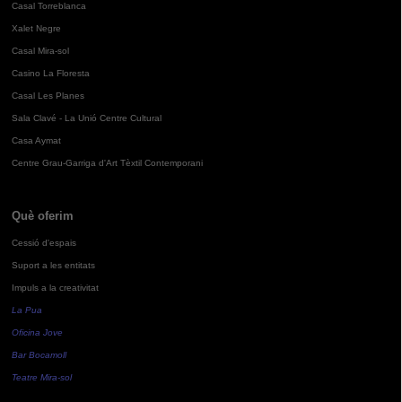
Casal Torreblanca
Xalet Negre
Casal Mira-sol
Casino La Floresta
Casal Les Planes
Sala Clavé - La Unió Centre Cultural
Casa Aymat
Centre Grau-Garriga d'Art Tèxtil Contemporani
Què oferim
Cessió d'espais
Suport a les entitats
Impuls a la creativitat
La Pua
Oficina Jove
Bar Bocamoll
Teatre Mira-sol