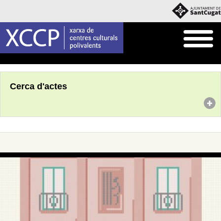
Inici
Agenda
Cerca d'actes