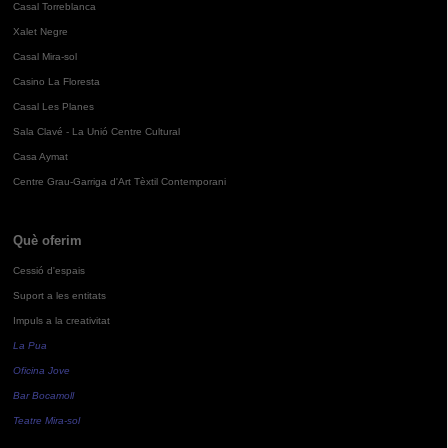
Casal Torreblanca
Xalet Negre
Casal Mira-sol
Casino La Floresta
Casal Les Planes
Sala Clavé - La Unió Centre Cultural
Casa Aymat
Centre Grau-Garriga d'Art Tèxtil Contemporani
Què oferim
Cessió d'espais
Suport a les entitats
Impuls a la creativitat
La Pua
Oficina Jove
Bar Bocamoll
Teatre Mira-sol