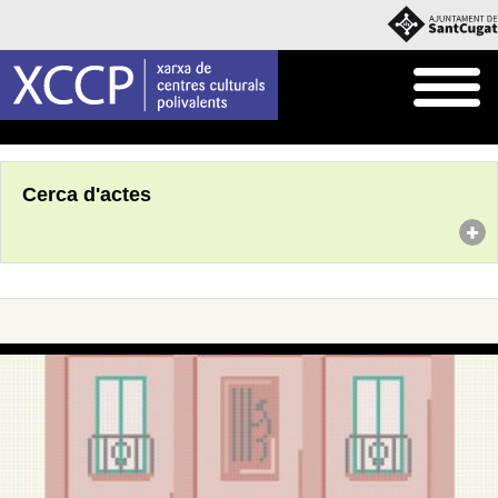
Inici
Agenda
Cerca d'actes