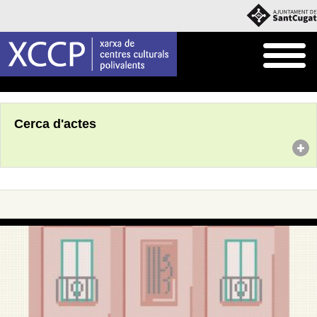
Inici
Agenda
Cerca d'actes