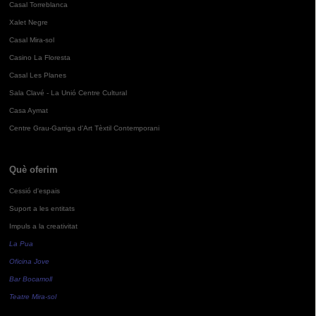
Casal Torreblanca
Xalet Negre
Casal Mira-sol
Casino La Floresta
Casal Les Planes
Sala Clavé - La Unió Centre Cultural
Casa Aymat
Centre Grau-Garriga d'Art Tèxtil Contemporani
Què oferim
Cessió d'espais
Suport a les entitats
Impuls a la creativitat
La Pua
Oficina Jove
Bar Bocamoll
Teatre Mira-sol