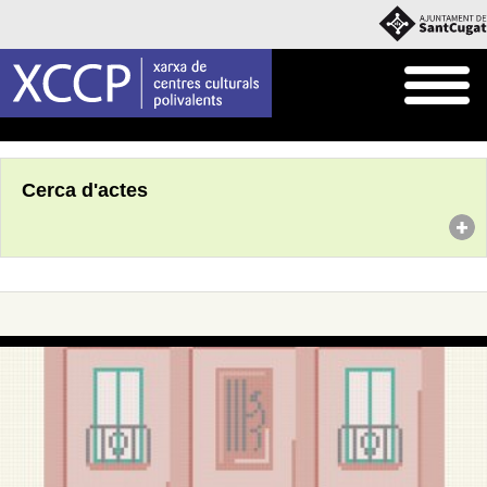
Inici
Agenda
Cerca d'actes