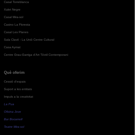
Casal Torreblanca
Xalet Negre
Casal Mira-sol
Casino La Floresta
Casal Les Planes
Sala Clavé - La Unió Centre Cultural
Casa Aymat
Centre Grau-Garriga d'Art Tèxtil Contemporani
Què oferim
Cessió d'espais
Suport a les entitats
Impuls a la creativitat
La Pua
Oficina Jove
Bar Bocamoll
Teatre Mira-sol