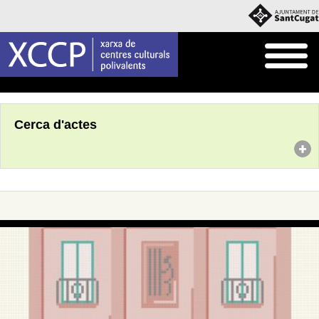
Inici
Agenda
Cerca d'actes