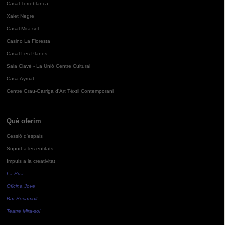
Casal Torreblanca
Xalet Negre
Casal Mira-sol
Casino La Floresta
Casal Les Planes
Sala Clavé - La Unió Centre Cultural
Casa Aymat
Centre Grau-Garriga d'Art Tèxtil Contemporani
Què oferim
Cessió d'espais
Suport a les entitats
Impuls a la creativitat
La Pua
Oficina Jove
Bar Bocamoll
Teatre Mira-sol