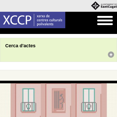
Inici
Agenda
Cerca d'actes