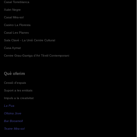
Casal Torreblanca
Xalet Negre
Casal Mira-sol
Casino La Floresta
Casal Les Planes
Sala Clavé - La Unió Centre Cultural
Casa Aymat
Centre Grau-Garriga d'Art Tèxtil Contemporani
Què oferim
Cessió d'espais
Suport a les entitats
Impuls a la creativitat
La Pua
Oficina Jove
Bar Bocamoll
Teatre Mira-sol