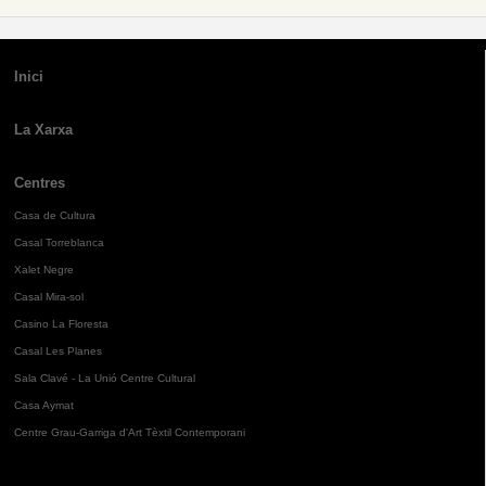
Inici
La Xarxa
Centres
Casa de Cultura
Casal Torreblanca
Xalet Negre
Casal Mira-sol
Casino La Floresta
Casal Les Planes
Sala Clavé - La Unió Centre Cultural
Casa Aymat
Centre Grau-Garriga d'Art Tèxtil Contemporani