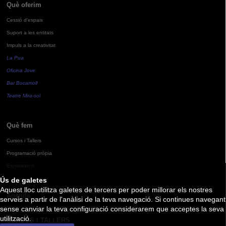
Què oferim
Cessió d'espais
Suport a les entitats
Impuls a la creativitat
La Pua
Oficina Jove
Bar Bocamoll
Teatre Mira-sol
Què fem
Cursos i Tallers
Programació pròpia
Exposicions
Ús de galetes
Aquest lloc utilitza galetes de tercers per poder millorar els nostres
Agenda
serveis a partir de l'anàlisi de la teva navegació. Si continues navegant
sense canviar la teva configuració considerarem que acceptes la seva
utilització.
CURSOS I TALLERS