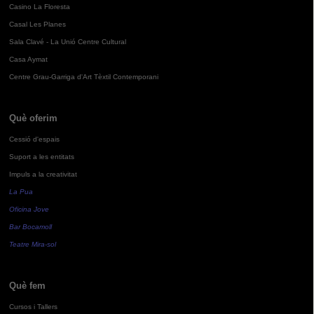
Casino La Floresta
Casal Les Planes
Sala Clavé - La Unió Centre Cultural
Casa Aymat
Centre Grau-Garriga d'Art Tèxtil Contemporani
Què oferim
Cessió d'espais
Suport a les entitats
Impuls a la creativitat
La Pua
Oficina Jove
Bar Bocamoll
Teatre Mira-sol
Què fem
Cursos i Tallers