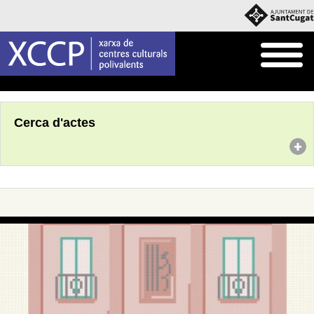
Inici
Agenda
Cerca d'actes