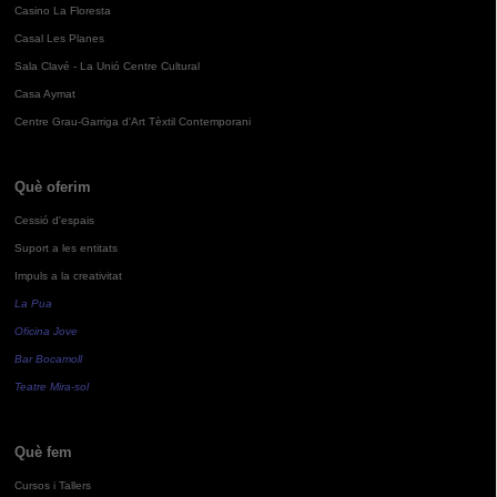
Casino La Floresta
Casal Les Planes
Sala Clavé - La Unió Centre Cultural
Casa Aymat
Centre Grau-Garriga d'Art Tèxtil Contemporani
Què oferim
Cessió d'espais
Suport a les entitats
Impuls a la creativitat
La Pua
Oficina Jove
Bar Bocamoll
Teatre Mira-sol
Què fem
Cursos i Tallers