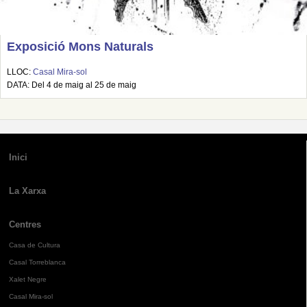
Exposició Mons Naturals
LLOC:
Casal Mira-sol
DATA: Del 4 de maig al 25 de maig
Inici
La Xarxa
Centres
Casa de Cultura
Casal Torreblanca
Xalet Negre
Casal Mira-sol