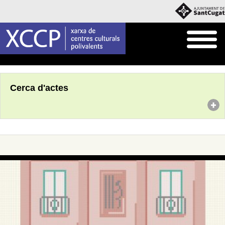
Inici
Agenda
Cerca d'actes