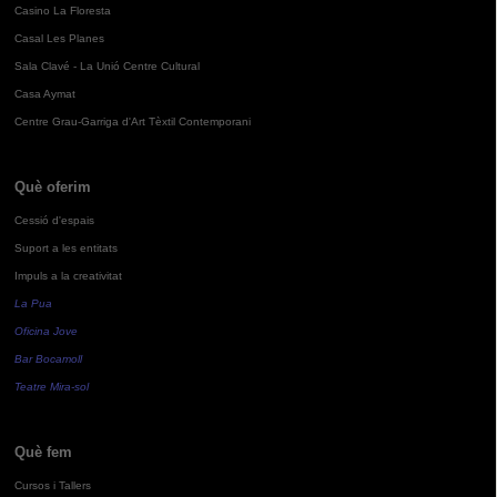
Casino La Floresta
Casal Les Planes
Sala Clavé - La Unió Centre Cultural
Casa Aymat
Centre Grau-Garriga d'Art Tèxtil Contemporani
Què oferim
Cessió d'espais
Suport a les entitats
Impuls a la creativitat
La Pua
Oficina Jove
Bar Bocamoll
Teatre Mira-sol
Què fem
Cursos i Tallers