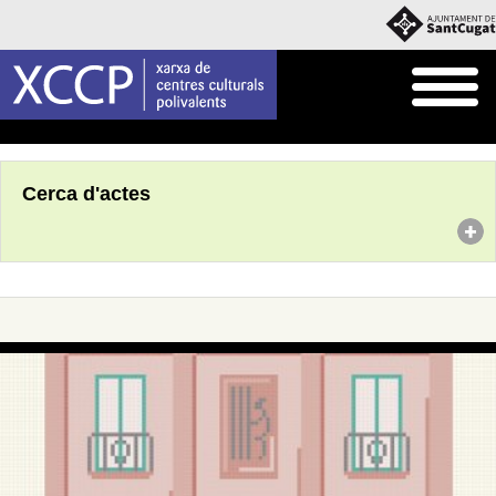
Inici
Agenda
Cerca d'actes