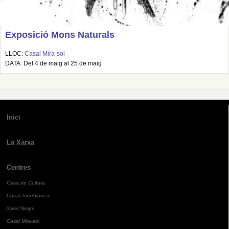
Exposició Mons Naturals
LLOC:
Casal Mira-sol
DATA: Del 4 de maig al 25 de maig
Inici
La Xarxa
Centres
Casa de Cultura
Casal Torreblanca
Xalet Negre
Casal Mira-sol