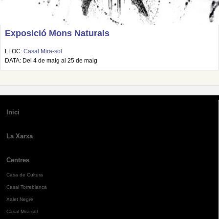
Exposició Mons Naturals
LLOC:
Casal Mira-sol
DATA: Del 4 de maig al 25 de maig
Inici
La Xarxa
Centres
Casa de Cultura
Casal Torreblanca
Xalet Negre
Casal Mira-sol