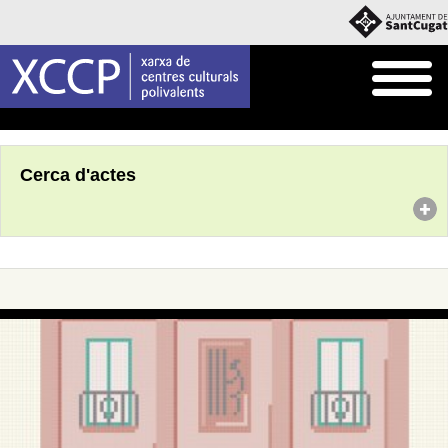
Inici
Agenda
Cerca d'actes