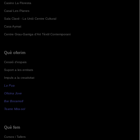
Casino La Floresta
Casal Les Planes
Sala Clavé - La Unió Centre Cultural
Casa Aymat
Centre Grau-Garriga d'Art Tèxtil Contemporani
Què oferim
Cessió d'espais
Suport a les entitats
Impuls a la creativitat
La Pua
Oficina Jove
Bar Bocamoll
Teatre Mira-sol
Què fem
Cursos i Tallers