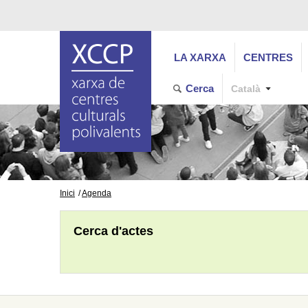
LA XARXA
CENTRES
Cerca
Català
Inici
Agenda
Cerca d'actes