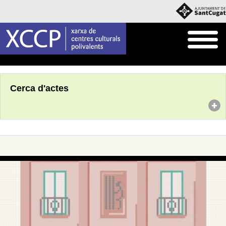
Inici
Agenda
Cerca d'actes