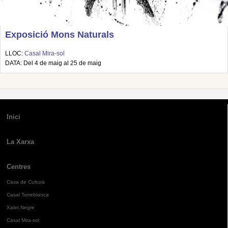
Exposició Mons Naturals
LLOC:
Casal Mira-sol
DATA: Del 4 de maig al 25 de maig
Inici
La Xarxa
Centres
Casa de Cultura
Casal Torreblanca
Xalet Negre
Casal Mira-sol