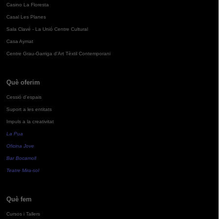
Casino La Floresta
Casal Les Planes
Sala Clavé - La Unió Centre Cultural
Casa Aymat
Centre Grau-Garriga d'Art Tèxtil Contemporani
Què oferim
Cessió d'espais
Suport a les entitats
Impuls a la creativitat
La Pua
Oficina Jove
Bar Bocamoll
Teatre Mira-sol
Què fem
Cursos i Tallers