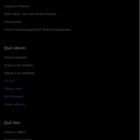
Casal Les Planes
Sala Clavé - La Unió Centre Cultural
Casa Aymat
Centre Grau-Garriga d'Art Tèxtil Contemporani
Què oferim
Cessió d'espais
Suport a les entitats
Impuls a la creativitat
La Pua
Oficina Jove
Bar Bocamoll
Teatre Mira-sol
Què fem
Cursos i Tallers
Programació pròpia