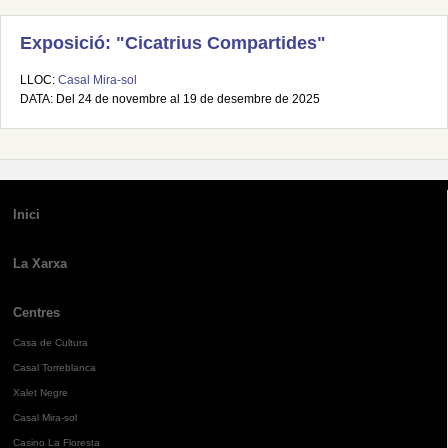
Exposició: "Cicatrius Compartides"
LLOC:
Casal Mira-sol
DATA: Del 24 de novembre al 19 de desembre de 2025
Inici
La Xarxa
Centres
Casa de Cultura
Casal Torreblanca
Xalet Negre
Casal Mira-sol
Casino La Floresta