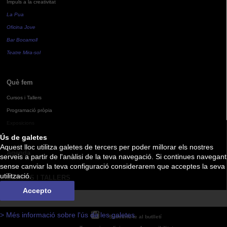
Impuls a la creativitat
La Pua
Oficina Jove
Bar Bocamoll
Teatre Mira-sol
Què fem
Cursos i Tallers
Programació pròpia
Exposicions
Ús de galetes
Aquest lloc utilitza galetes de tercers per poder millorar els nostres
Agenda
serveis a partir de l'anàlisi de la teva navegació. Si continues navegant
sense canviar la teva configuració considerarem que acceptes la seva
utilització.
CURSOS I TALLERS
Accepto
> Més informació sobre l'ús de les galetes
Subscriu-te al butlletí