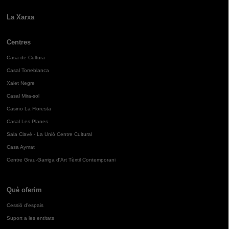
La Xarxa
Centres
Casa de Cultura
Casal Torreblanca
Xalet Negre
Casal Mira-sol
Casino La Floresta
Casal Les Planes
Sala Clavé - La Unió Centre Cultural
Casa Aymat
Centre Grau-Garriga d'Art Tèxtil Contemporani
Què oferim
Cessió d'espais
Suport a les entitats