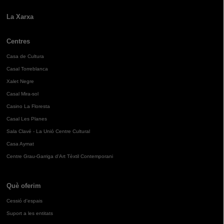
La Xarxa
Centres
Casa de Cultura
Casal Torreblanca
Xalet Negre
Casal Mira-sol
Casino La Floresta
Casal Les Planes
Sala Clavé - La Unió Centre Cultural
Casa Aymat
Centre Grau-Garriga d'Art Tèxtil Contemporani
Què oferim
Cessió d'espais
Suport a les entitats