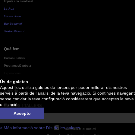
Impuls a la creativitat
La Pua
Oficina Jove
Bar Bocamoll
Teatre Mira-sol
Què fem
Cursos i Tallers
Programació pròpia
Exposicions
Ús de galetes
Aquest lloc utilitza galetes de tercers per poder millorar els nostres
Agenda
serveis a partir de l'anàlisi de la teva navegació. Si continues navegant
sense canviar la teva configuració considerarem que acceptes la seva
utilització.
CURSOS I TALLERS
Accepto
> Més informació sobre l'ús de les galetes
Subscriu-te al butlletí