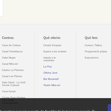
Centres
Què oferim
Què fem
Casa de Cultura
Cessió d'espais
Cursos i Tallers
Casal Torreblanca
Suport a les entitats
Programació pròpia
Xalet Negre
Impuls a la
Exposicions
creativitat
Casal Mira-sol
La Pua
Casino La Floresta
Oficina Jove
Casal Les Planes
Bar Bocamoll
Sala Clavé - La Unió
Centre Cultural
Teatre Mira-sol
Casa Aymat
Centre Grau-Garriga
d'Art Tèxtil
Contemporani