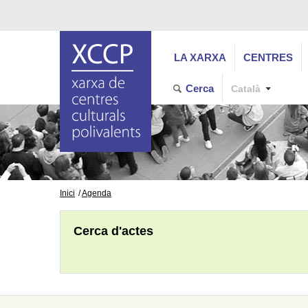
LA XARXA
CENTRES
Cerca
Català
Inici
Agenda
Cerca d'actes