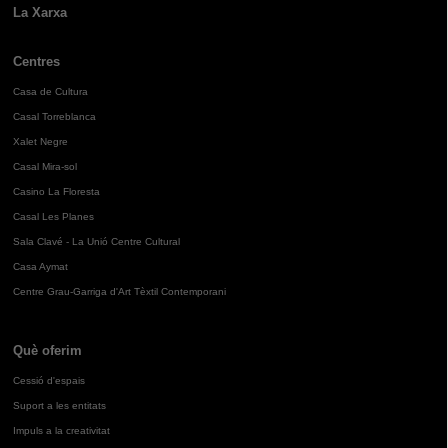
La Xarxa
Centres
Casa de Cultura
Casal Torreblanca
Xalet Negre
Casal Mira-sol
Casino La Floresta
Casal Les Planes
Sala Clavé - La Unió Centre Cultural
Casa Aymat
Centre Grau-Garriga d'Art Tèxtil Contemporani
Què oferim
Cessió d'espais
Suport a les entitats
Impuls a la creativitat