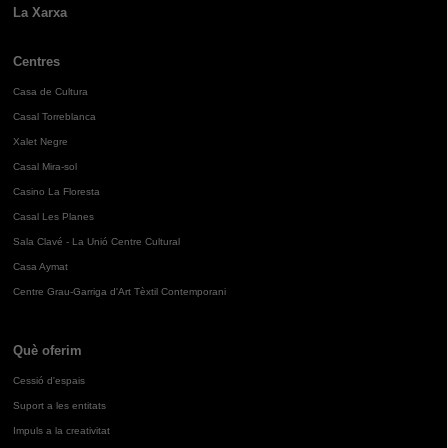
La Xarxa
Centres
Casa de Cultura
Casal Torreblanca
Xalet Negre
Casal Mira-sol
Casino La Floresta
Casal Les Planes
Sala Clavé - La Unió Centre Cultural
Casa Aymat
Centre Grau-Garriga d'Art Tèxtil Contemporani
Què oferim
Cessió d'espais
Suport a les entitats
Impuls a la creativitat