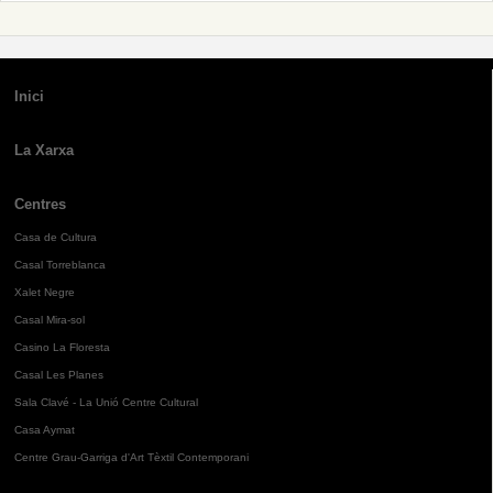
Inici
La Xarxa
Centres
Casa de Cultura
Casal Torreblanca
Xalet Negre
Casal Mira-sol
Casino La Floresta
Casal Les Planes
Sala Clavé - La Unió Centre Cultural
Casa Aymat
Centre Grau-Garriga d'Art Tèxtil Contemporani