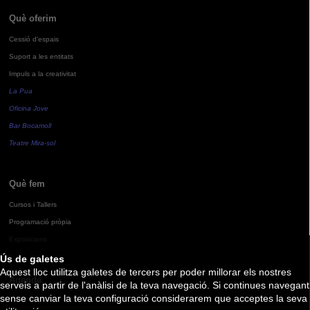
Què oferim
Cessió d'espais
Suport a les entitats
Impuls a la creativitat
La Pua
Oficina Jove
Bar Bocamoll
Teatre Mira-sol
Què fem
Cursos i Tallers
Programació pròpia
Exposicions
Ús de galetes
Aquest lloc utilitza galetes de tercers per poder millorar els nostres
Agenda
serveis a partir de l'anàlisi de la teva navegació. Si continues navegant
sense canviar la teva configuració considerarem que acceptes la seva