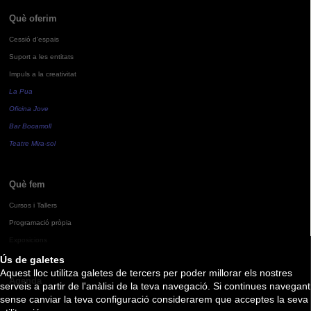
Què oferim
Cessió d'espais
Suport a les entitats
Impuls a la creativitat
La Pua
Oficina Jove
Bar Bocamoll
Teatre Mira-sol
Què fem
Cursos i Tallers
Programació pròpia
Exposicions
Ús de galetes
Aquest lloc utilitza galetes de tercers per poder millorar els nostres
Agenda
serveis a partir de l'anàlisi de la teva navegació. Si continues navegant
sense canviar la teva configuració considerarem que acceptes la seva