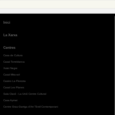
Inici
La Xarxa
Centres
Casa de Cultura
Casal Torreblanca
Xalet Negre
Casal Mira-sol
Casino La Floresta
Casal Les Planes
Sala Clavé - La Unió Centre Cultural
Casa Aymat
Centre Grau-Garriga d'Art Tèxtil Contemporani