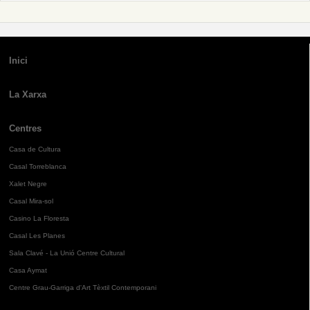
Inici
La Xarxa
Centres
Casa de Cultura
Casal Torreblanca
Xalet Negre
Casal Mira-sol
Casino La Floresta
Casal Les Planes
Sala Clavé - La Unió Centre Cultural
Casa Aymat
Centre Grau-Garriga d'Art Tèxtil Contemporani