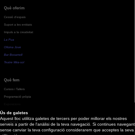
Què oferim
Cessió d'espais
Suport a les entitats
Impuls a la creativitat
La Pua
Oficina Jove
Bar Bocamoll
Teatre Mira-sol
Què fem
Cursos i Tallers
Programació pròpia
Exposicions
Ús de galetes
Aquest lloc utilitza galetes de tercers per poder millorar els nostres
Agenda
serveis a partir de l'anàlisi de la teva navegació. Si continues navegant
sense canviar la teva configuració considerarem que acceptes la seva