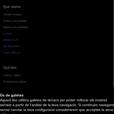
Què oferim
Cessió d'espais
Suport a les entitats
Impuls a la creativitat
La Pua
Oficina Jove
Bar Bocamoll
Teatre Mira-sol
Què fem
Cursos i Tallers
Programació pròpia
Exposicions
Ús de galetes
Aquest lloc utilitza galetes de tercers per poder millorar els nostres
Agenda
serveis a partir de l'anàlisi de la teva navegació. Si continues navegant
sense canviar la teva configuració considerarem que acceptes la seva