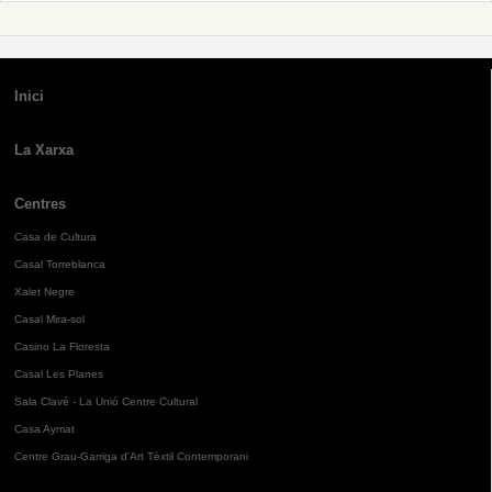
Inici
La Xarxa
Centres
Casa de Cultura
Casal Torreblanca
Xalet Negre
Casal Mira-sol
Casino La Floresta
Casal Les Planes
Sala Clavé - La Unió Centre Cultural
Casa Aymat
Centre Grau-Garriga d'Art Tèxtil Contemporani