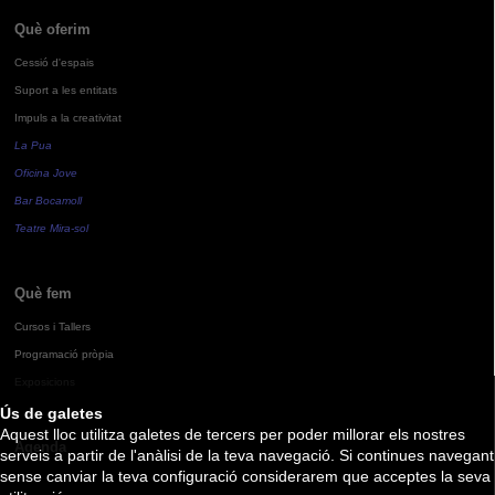
Què oferim
Cessió d'espais
Suport a les entitats
Impuls a la creativitat
La Pua
Oficina Jove
Bar Bocamoll
Teatre Mira-sol
Què fem
Cursos i Tallers
Programació pròpia
Exposicions
Ús de galetes
Aquest lloc utilitza galetes de tercers per poder millorar els nostres
Agenda
serveis a partir de l'anàlisi de la teva navegació. Si continues navegant
sense canviar la teva configuració considerarem que acceptes la seva