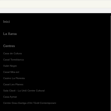
Inici
La Xarxa
Centres
Casa de Cultura
Casal Torreblanca
Xalet Negre
Casal Mira-sol
Casino La Floresta
Casal Les Planes
Sala Clavé - La Unió Centre Cultural
Casa Aymat
Centre Grau-Garriga d'Art Tèxtil Contemporani