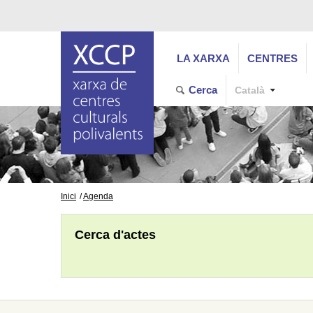
LA XARXA
CENTRES
Cerca
Català
Inici
Agenda
Cerca d'actes