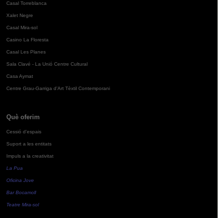
Casal Torreblanca
Xalet Negre
Casal Mira-sol
Casino La Floresta
Casal Les Planes
Sala Clavé - La Unió Centre Cultural
Casa Aymat
Centre Grau-Garriga d'Art Tèxtil Contemporani
Què oferim
Cessió d'espais
Suport a les entitats
Impuls a la creativitat
La Pua
Oficina Jove
Bar Bocamoll
Teatre Mira-sol