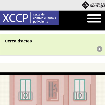
Inici
Agenda
Cerca d'actes