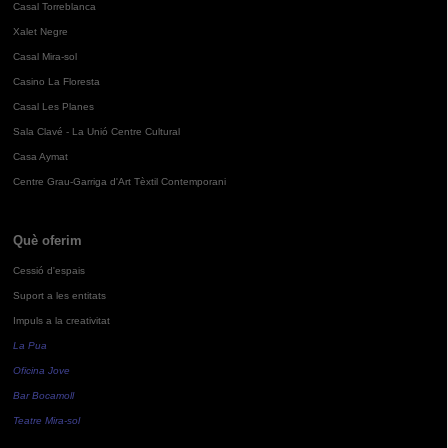
Casal Torreblanca
Xalet Negre
Casal Mira-sol
Casino La Floresta
Casal Les Planes
Sala Clavé - La Unió Centre Cultural
Casa Aymat
Centre Grau-Garriga d'Art Tèxtil Contemporani
Què oferim
Cessió d'espais
Suport a les entitats
Impuls a la creativitat
La Pua
Oficina Jove
Bar Bocamoll
Teatre Mira-sol