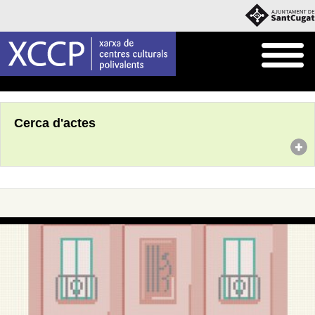
Inici
Agenda
Cerca d'actes