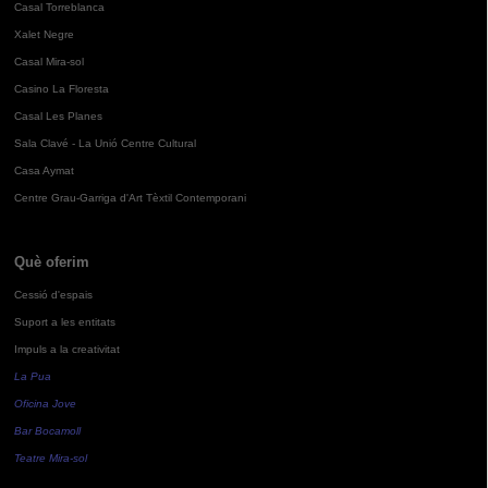
Casal Torreblanca
Xalet Negre
Casal Mira-sol
Casino La Floresta
Casal Les Planes
Sala Clavé - La Unió Centre Cultural
Casa Aymat
Centre Grau-Garriga d'Art Tèxtil Contemporani
Què oferim
Cessió d'espais
Suport a les entitats
Impuls a la creativitat
La Pua
Oficina Jove
Bar Bocamoll
Teatre Mira-sol