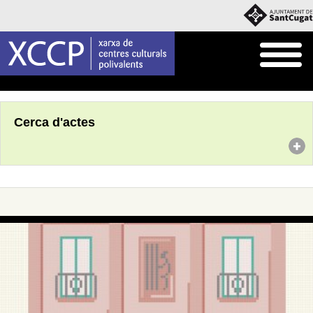
Inici
Agenda
Cerca d'actes