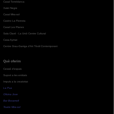
Casal Torreblanca
Xalet Negre
Casal Mira-sol
Casino La Floresta
Casal Les Planes
Sala Clavé - La Unió Centre Cultural
Casa Aymat
Centre Grau-Garriga d'Art Tèxtil Contemporani
Què oferim
Cessió d'espais
Suport a les entitats
Impuls a la creativitat
La Pua
Oficina Jove
Bar Bocamoll
Teatre Mira-sol