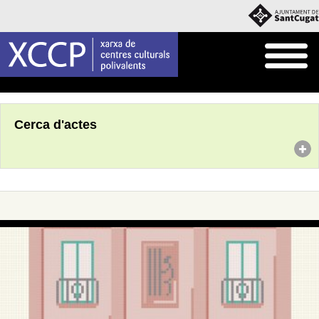
Inici
Agenda
Cerca d'actes