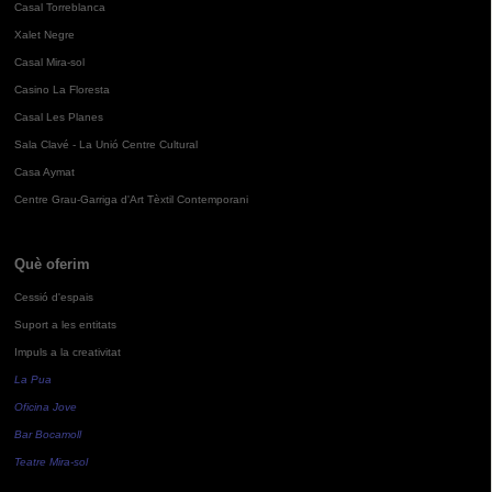
Casal Torreblanca
Xalet Negre
Casal Mira-sol
Casino La Floresta
Casal Les Planes
Sala Clavé - La Unió Centre Cultural
Casa Aymat
Centre Grau-Garriga d'Art Tèxtil Contemporani
Què oferim
Cessió d'espais
Suport a les entitats
Impuls a la creativitat
La Pua
Oficina Jove
Bar Bocamoll
Teatre Mira-sol