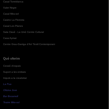
Casal Torreblanca
Xalet Negre
Casal Mira-sol
Casino La Floresta
Casal Les Planes
Sala Clavé - La Unió Centre Cultural
Casa Aymat
Centre Grau-Garriga d'Art Tèxtil Contemporani
Què oferim
Cessió d'espais
Suport a les entitats
Impuls a la creativitat
La Pua
Oficina Jove
Bar Bocamoll
Teatre Mira-sol