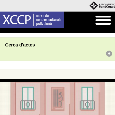
Inici
Agenda
Cerca d'actes