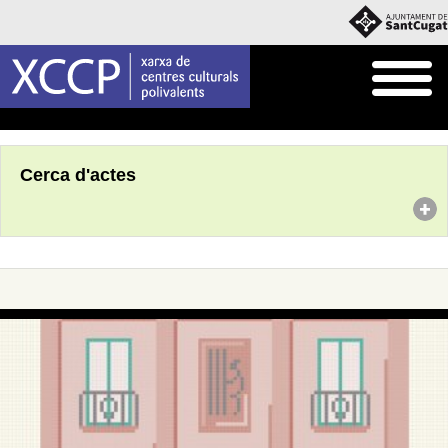
Inici
Agenda
Cerca d'actes