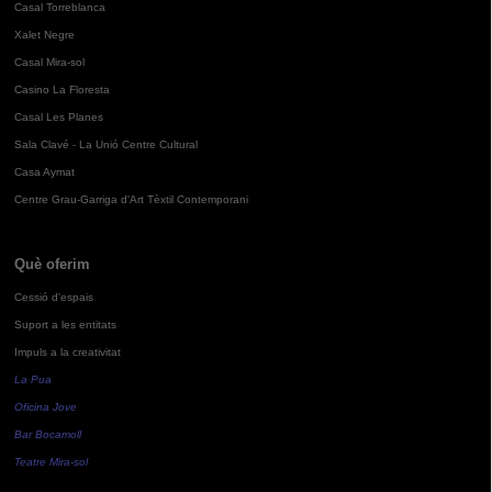
Casal Torreblanca
Xalet Negre
Casal Mira-sol
Casino La Floresta
Casal Les Planes
Sala Clavé - La Unió Centre Cultural
Casa Aymat
Centre Grau-Garriga d'Art Tèxtil Contemporani
Què oferim
Cessió d'espais
Suport a les entitats
Impuls a la creativitat
La Pua
Oficina Jove
Bar Bocamoll
Teatre Mira-sol