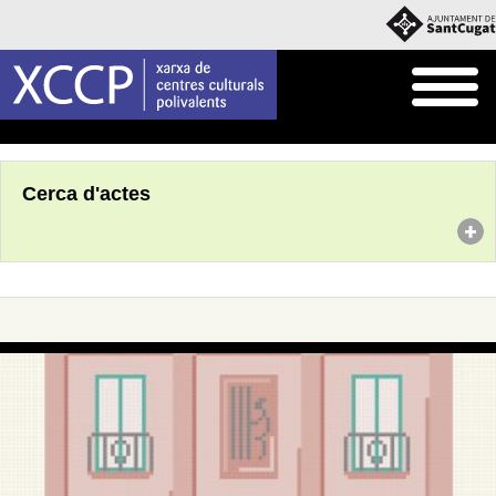
Inici
Agenda
Cerca d'actes