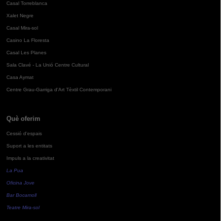
Casal Torreblanca
Xalet Negre
Casal Mira-sol
Casino La Floresta
Casal Les Planes
Sala Clavé - La Unió Centre Cultural
Casa Aymat
Centre Grau-Garriga d'Art Tèxtil Contemporani
Què oferim
Cessió d'espais
Suport a les entitats
Impuls a la creativitat
La Pua
Oficina Jove
Bar Bocamoll
Teatre Mira-sol