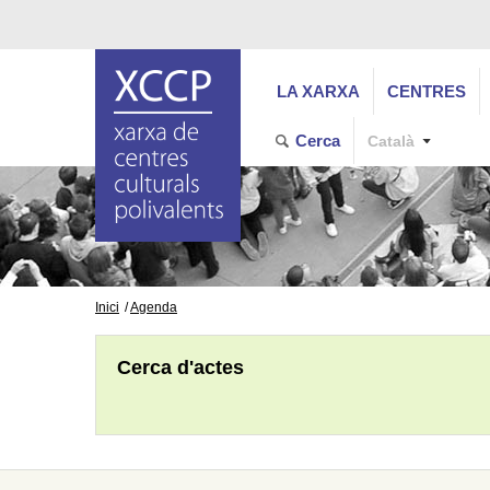
LA XARXA
CENTRES
Cerca
Català
Inici
Agenda
Cerca d'actes