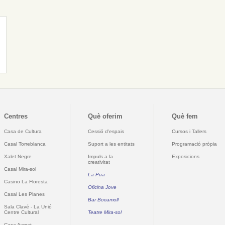
Centres
Què oferim
Què fem
Casa de Cultura
Cessió d'espais
Cursos i Tallers
Casal Torreblanca
Suport a les entitats
Programació pròpia
Xalet Negre
Impuls a la
Exposicions
creativitat
Casal Mira-sol
La Pua
Casino La Floresta
Oficina Jove
Casal Les Planes
Bar Bocamoll
Sala Clavé - La Unió
Centre Cultural
Teatre Mira-sol
Casa Aymat