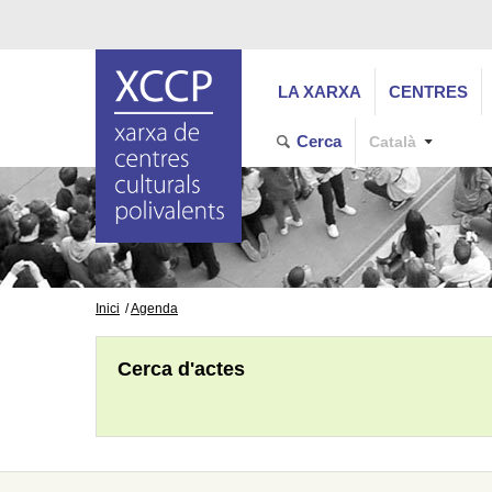
LA XARXA
CENTRES
Cerca
Català
Inici
Agenda
Cerca d'actes