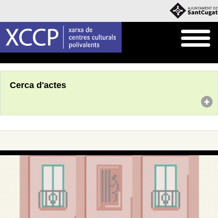
Inici
Agenda
Cerca d'actes