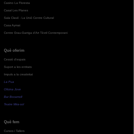
Casino La Floresta
Casal Les Planes
Sala Clavé - La Unió Centre Cultural
Casa Aymat
Centre Grau-Garriga d'Art Tèxtil Contemporani
Què oferim
Cessió d'espais
Suport a les entitats
Impuls a la creativitat
La Pua
Oficina Jove
Bar Bocamoll
Teatre Mira-sol
Què fem
Cursos i Tallers