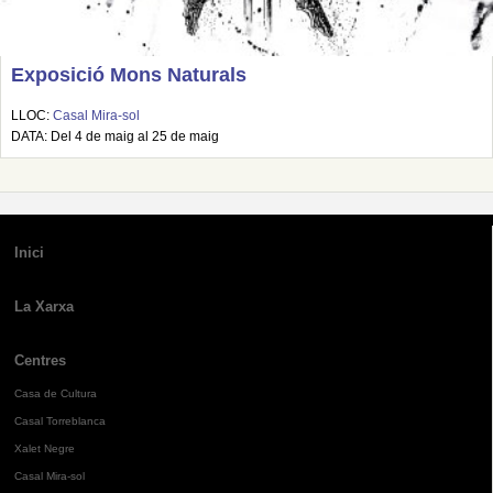
Exposició Mons Naturals
LLOC:
Casal Mira-sol
DATA: Del 4 de maig al 25 de maig
Inici
La Xarxa
Centres
Casa de Cultura
Casal Torreblanca
Xalet Negre
Casal Mira-sol